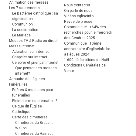
Animation des messes
Nous contacter
Les 7 sacrements
On parle de nous
Le Baptême catholique : sa
Vidéos egliseinfo
signification
Revue de presse
Communion
Communiqué : +64% des
La confirmation
recherches pour le mercredi
Le Mariage
des Cendres 2025
Messes TV & Radio en direct
Communiqué : 10ème
Messe internet
anniversaire d’egliseinfo.be
Adoration sur internet
à Pâques 2024
Chapelet sur internet
1.600 célébrations de Noël
Célébrer et prier par internet
Conditions Générales de
Que penser des messes
Vente
internet?
Annuaire des églises
Funérailles
Prières & musiques pour
funérailles
Pleine terre ou crémation ?
Ce que dit l’Église
Catholique.
Carte des cimetières
Cimetières du Brabant-
Wallon
Cimetières du Hainaut