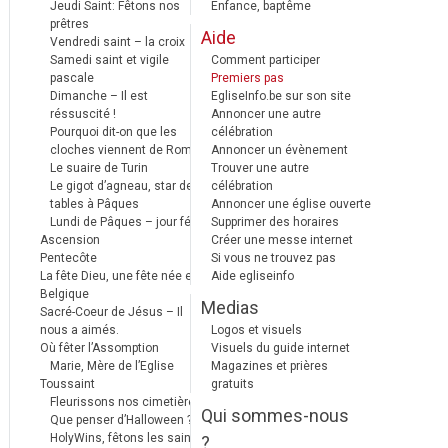
Jeudi Saint: Fêtons nos
Enfance, baptême
prêtres
Aide
Vendredi saint – la croix
Samedi saint et vigile
Comment participer
pascale
Premiers pas
Dimanche – Il est
EgliseInfo.be sur son site
réssuscité !
Annoncer une autre
Pourquoi dit-on que les
célébration
cloches viennent de Rome ?
Annoncer un évènement
Le suaire de Turin
Trouver une autre
Le gigot d’agneau, star des
célébration
tables à Pâques
Annoncer une église ouverte
Lundi de Pâques – jour férié
Supprimer des horaires
Ascension
Créer une messe internet
Pentecôte
Si vous ne trouvez pas
La fête Dieu, une fête née en
Aide egliseinfo
Belgique
Medias
Sacré-Coeur de Jésus – Il
nous a aimés.
Logos et visuels
Où fêter l’Assomption
Visuels du guide internet
Marie, Mère de l’Eglise
Magazines et prières
Toussaint
gratuits
Fleurissons nos cimetières
Qui sommes-nous
Que penser d’Halloween ?
HolyWins, fêtons les saints !
?