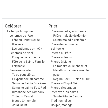
Célébrer
Prier
Le temps liturgique
Prière maladie, souffrance
Le temps de l’Avent
Prière maladie épidémie
Fête du Christ Roi de
Saints maladie épidémie
l’Univers
Prière de communion
Les antiennes en »Ô »
spirituelle
Le temps de Noël
Prières au Père
L’origine de la crèche
Prières à Jésus
Fête de la Sainte Famille
Prières à Marie
Epiphanie
Le Rosaire ou le chapelet
Semaine sainte
Marathon de prière avec le
Tu es poussière…
pape
L’expérience du carême
Regina Coeli – Reine du Ciel
Semaine Sainte Diocèses
Prières à l’Esprit Saint
Semaine sainte TV & Radio
Prières d’Adoration
Dimanche des rameaux
Prier avec les saints
Triduum Pascal
Sainte Rita de Cascia
Messe Chrismale
Traditionnelles
Jeudi saint
Couple, mariage