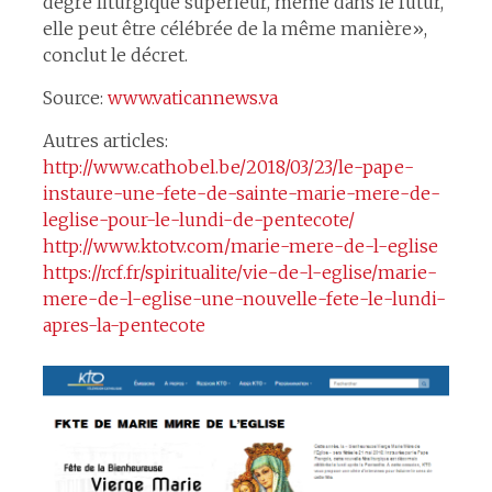
degré liturgique supérieur, même dans le futur,
elle peut être célébrée de la même manière»,
conclut le décret.
Source:
www.vaticannews.va
Autres articles:
http://www.cathobel.be/2018/03/23/le-pape-
instaure-une-fete-de-sainte-marie-mere-de-
leglise-pour-le-lundi-de-pentecote/
http://www.ktotv.com/marie-mere-de-l-eglise
https://rcf.fr/spiritualite/vie-de-l-eglise/marie-
mere-de-l-eglise-une-nouvelle-fete-le-lundi-
apres-la-pentecote