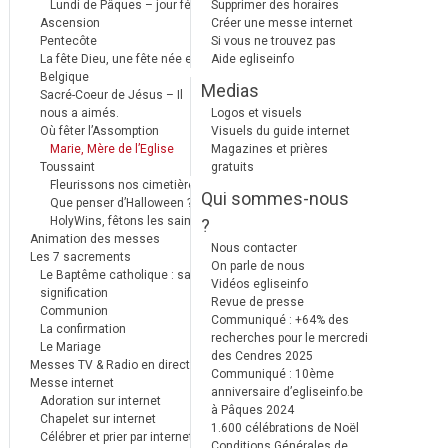
Lundi de Pâques – jour férié
Supprimer des horaires
Ascension
Créer une messe internet
Pentecôte
Si vous ne trouvez pas
La fête Dieu, une fête née en
Aide egliseinfo
Belgique
Medias
Sacré-Coeur de Jésus – Il
nous a aimés.
Logos et visuels
Où fêter l’Assomption
Visuels du guide internet
Marie, Mère de l’Eglise
Magazines et prières
Toussaint
gratuits
Fleurissons nos cimetières
Qui sommes-nous
Que penser d’Halloween ?
HolyWins, fêtons les saints !
?
Animation des messes
Nous contacter
Les 7 sacrements
On parle de nous
Le Baptême catholique : sa
Vidéos egliseinfo
signification
Revue de presse
Communion
Communiqué : +64% des
La confirmation
recherches pour le mercredi
Le Mariage
des Cendres 2025
Messes TV & Radio en direct
Communiqué : 10ème
Messe internet
anniversaire d’egliseinfo.be
Adoration sur internet
à Pâques 2024
Chapelet sur internet
1.600 célébrations de Noël
Célébrer et prier par internet
Conditions Générales de