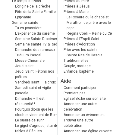
Le temps de Noël
Prières au Père
L’origine de la crèche
Prières à Jésus
Fête de la Sainte Famille
Prières à Marie
Epiphanie
Le Rosaire ou le chapelet
Semaine sainte
Marathon de prière avec le
Tu es poussière…
pape
L’expérience du carême
Regina Coeli – Reine du Ciel
Semaine Sainte Diocèses
Prières à l’Esprit Saint
Semaine sainte TV & Radio
Prières d’Adoration
Dimanche des rameaux
Prier avec les saints
Triduum Pascal
Sainte Rita de Cascia
Messe Chrismale
Traditionnelles
Jeudi saint
Couple, mariage
Jeudi Saint: Fêtons nos
Enfance, baptême
prêtres
Aide
Vendredi saint – la croix
Samedi saint et vigile
Comment participer
pascale
Premiers pas
Dimanche – Il est
EgliseInfo.be sur son site
réssuscité !
Annoncer une autre
Pourquoi dit-on que les
célébration
cloches viennent de Rome ?
Annoncer un évènement
Le suaire de Turin
Trouver une autre
Le gigot d’agneau, star des
célébration
tables à Pâques
Annoncer une église ouverte