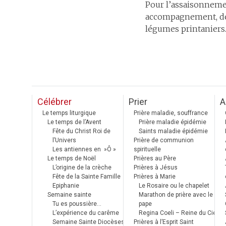
Pour l’assaisonnemen
accompagnement, des 
légumes printaniers.
Célébrer
Prier
A
Le temps liturgique
Prière maladie, souffrance
Le temps de l’Avent
Prière maladie épidémie
Fête du Christ Roi de
Saints maladie épidémie
l’Univers
Prière de communion
Les antiennes en »Ô »
spirituelle
Le temps de Noël
Prières au Père
L’origine de la crèche
Prières à Jésus
Fête de la Sainte Famille
Prières à Marie
Epiphanie
Le Rosaire ou le chapelet
Semaine sainte
Marathon de prière avec le
Tu es poussière…
pape
L’expérience du carême
Regina Coeli – Reine du Ciel
Semaine Sainte Diocèses
Prières à l’Esprit Saint