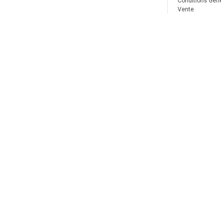
Conditions Gén
Vente