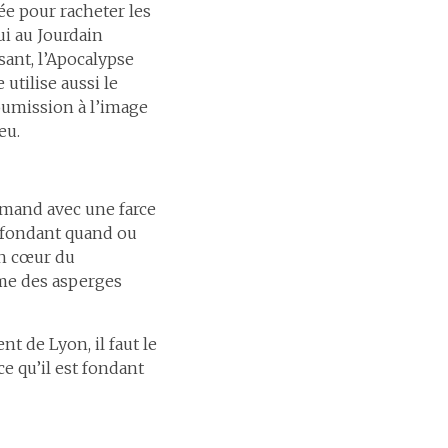
iée pour racheter les
ui au Jourdain
ssant, l’Apocalypse
utilise aussi le
oumission à l’image
eu.
urmand avec une farce
e fondant quand ou
in cœur du
mme des asperges
nt de Lyon, il faut le
ce qu’il est fondant