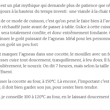
 est un plat mythique qui demande plus de patience que ré
oujours à la hauteur du temps investi : une viande à la chair
e ce mode de cuisson, c’est qu’on peut le faire bien à l’ava
 réchauffé juste avant de passer à table. Grâce à cette cuis
r sera totalement confite, et donc extrêmement fondante.
nuer le goût puissant de l’agneau. Idéal pour les personn
 son goût un peu fort.
t marquer l’agneau dans une cocotte, le mouiller avec un f
aisser cuire tout doucement, tranquillement, à feu doux. Il 
gulièrement, le nourrir. On dit 7 heures, mais selon la taille
ffisent.
sser la cocotte au four, à 150°C. Là encore, l’important c’est
il doit bien garder son jus, pour rester bien tendre.
, je conseille 100 à 120°C au four, en le laissant douceme