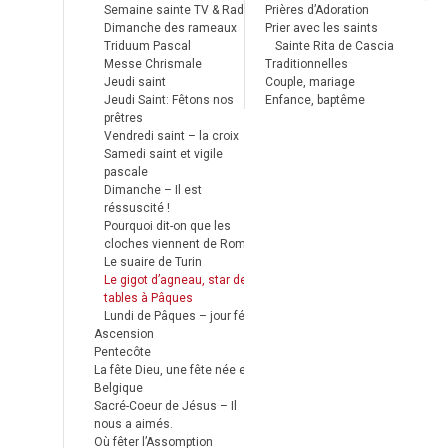
Semaine sainte TV & Radio
Prières d’Adoration
Dimanche des rameaux
Prier avec les saints
Triduum Pascal
Sainte Rita de Cascia
Messe Chrismale
Traditionnelles
Jeudi saint
Couple, mariage
Jeudi Saint: Fêtons nos
Enfance, baptême
prêtres
Vendredi saint – la croix
Samedi saint et vigile
pascale
Dimanche – Il est
réssuscité !
Pourquoi dit-on que les
cloches viennent de Rome ?
Le suaire de Turin
Le gigot d’agneau, star des
tables à Pâques
Lundi de Pâques – jour férié
Ascension
Pentecôte
La fête Dieu, une fête née en
Belgique
Sacré-Coeur de Jésus – Il
nous a aimés.
Où fêter l’Assomption