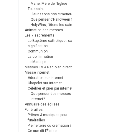
Marie, Mère de l’Eglise
Toussaint
Fleurissons nos cimetières
Que penser d’Halloween ?
HolyWins, fêtons les saints !
Animation des messes
Les 7 sacrements
Le Baptême catholique : sa
signification
Communion
La confirmation
Le Mariage
Messes TV & Radio en direct
Messe internet
Adoration sur internet
Chapelet sur internet
Célébrer et prier par internet
Que penser des messes
internet?
Annuaire des églises
Funérailles
Prières & musiques pour
funérailles
Pleine terre ou crémation ?
Ce que dit l’Église