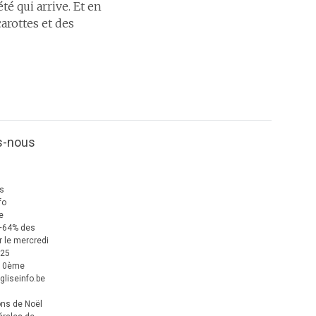
é qui arrive. Et en
arottes et des
s-nous
us
fo
e
+64% des
 le mercredi
025
 10ème
gliseinfo.be
ons de Noël