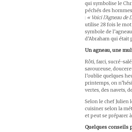
qui symbolise le Chri
péchés des hommes. J
:
« Voici l’Agneau de 
utilise 28 fois le mo
symbole de l’agneau 
d’Abraham qui était p
Un agneau, une mult
Rôti, farci, sucré-sa
savoureuse, doucereu
l’oublie quelques he
printemps, on n’hési
vertes, des navets, de
Selon le chef Julien 
cuisiner selon la mét
et peut se préparer à
Quelques conseils p