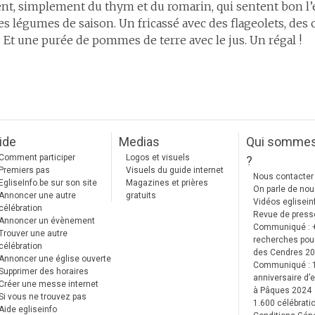
t, simplement du thym et du romarin, qui sentent bon l’ét
légumes de saison. Un fricassé avec des flageolets, des c
 Et une purée de pommes de terre avec le jus. Un régal !
ide
Medias
Qui somme
Comment participer
Logos et visuels
?
Premiers pas
Visuels du guide internet
Nous contacter
EgliseInfo.be sur son site
Magazines et prières
On parle de no
Annoncer une autre
gratuits
Vidéos eglisein
célébration
Revue de press
Annoncer un évènement
Communiqué : 
Trouver une autre
recherches pour
célébration
des Cendres 2
Annoncer une église ouverte
Communiqué :
Supprimer des horaires
anniversaire d’e
Créer une messe internet
à Pâques 2024
Si vous ne trouvez pas
1.600 célébrati
Aide egliseinfo