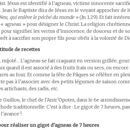
st. Jésus est identifié à l’agneau, victime innocente sacrif
ean le Baptiste dira de Jésus en le voyant approcher de l
Dieu, qui enlève le péché du monde »
(Jn 1,29). Et fait intére
t « agneau » pour désigner le Christ. La religion chrétienne 
pour signifier les vertus d’innocence, de douceur et de s
rêt à sacrifier son propre fils pour obéir à la volonté de Di
itude de recettes
lé, mijoté… L’agneau se fait craquant en version grillée, go
x quand il est associé à des fruits frais ou secs, ou encor
ures au four. Et comme la fête de Pâques se célèbre en ple
te pas à l’associer avec des petits légumes de saison co
s artichauts, des radis, etc.
le Guillou, le chef de l’Antr’Opotes, dans le 6e arrondisseme
hode traditionnelle. C’est à dire : Le gigot de 7 heures, par
 l’avance !
our réaliser un gigot d’agneau de 7 heures