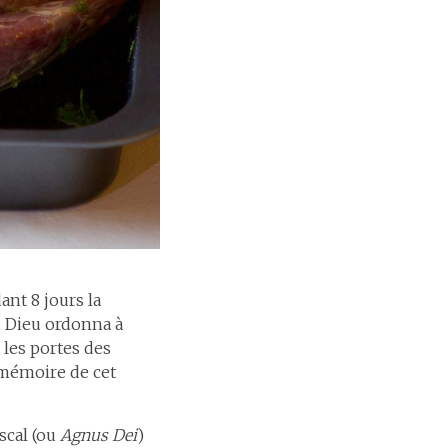
nt 8 jours la
e, Dieu ordonna à
 les portes des
 mémoire de cet
ascal (ou
Agnus Dei
)