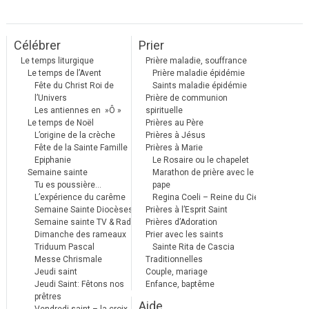
Célébrer
Prier
Le temps liturgique
Prière maladie, souffrance
Le temps de l’Avent
Prière maladie épidémie
Fête du Christ Roi de
Saints maladie épidémie
l’Univers
Prière de communion
Les antiennes en »Ô »
spirituelle
Le temps de Noël
Prières au Père
L’origine de la crèche
Prières à Jésus
Fête de la Sainte Famille
Prières à Marie
Epiphanie
Le Rosaire ou le chapelet
Semaine sainte
Marathon de prière avec le
Tu es poussière…
pape
L’expérience du carême
Regina Coeli – Reine du Ciel
Semaine Sainte Diocèses
Prières à l’Esprit Saint
Semaine sainte TV & Radio
Prières d’Adoration
Dimanche des rameaux
Prier avec les saints
Triduum Pascal
Sainte Rita de Cascia
Messe Chrismale
Traditionnelles
Jeudi saint
Couple, mariage
Jeudi Saint: Fêtons nos
Enfance, baptême
prêtres
Aide
Vendredi saint – la croix