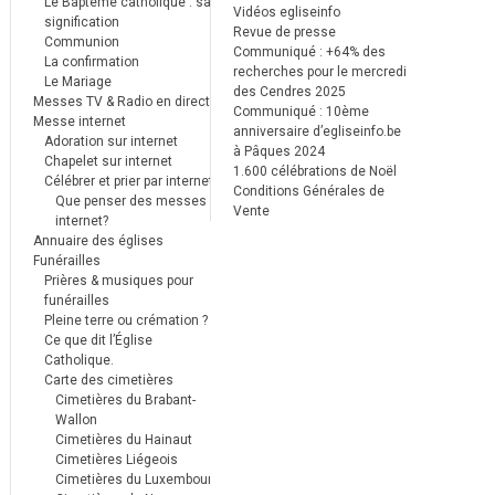
Le Baptême catholique : sa
Vidéos egliseinfo
signification
Revue de presse
Communion
Communiqué : +64% des
La confirmation
recherches pour le mercredi
Le Mariage
des Cendres 2025
Messes TV & Radio en direct
Communiqué : 10ème
Messe internet
anniversaire d’egliseinfo.be
Adoration sur internet
à Pâques 2024
Chapelet sur internet
1.600 célébrations de Noël
Célébrer et prier par internet
Conditions Générales de
Que penser des messes
Vente
internet?
Annuaire des églises
Funérailles
Prières & musiques pour
funérailles
Pleine terre ou crémation ?
Ce que dit l’Église
Catholique.
Carte des cimetières
Cimetières du Brabant-
Wallon
Cimetières du Hainaut
Cimetières Liégeois
Cimetières du Luxembourg