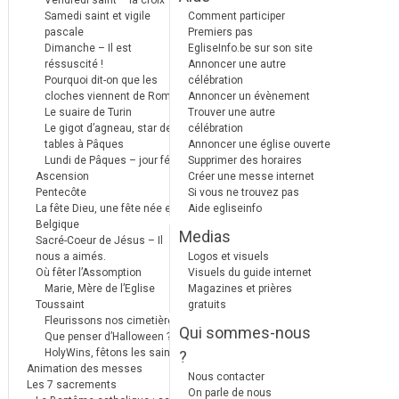
Samedi saint et vigile
Comment participer
pascale
Premiers pas
Dimanche – Il est
EgliseInfo.be sur son site
réssuscité !
Annoncer une autre
Pourquoi dit-on que les
célébration
cloches viennent de Rome ?
Annoncer un évènement
Le suaire de Turin
Trouver une autre
Le gigot d’agneau, star des
célébration
tables à Pâques
Annoncer une église ouverte
Lundi de Pâques – jour férié
Supprimer des horaires
Ascension
Créer une messe internet
Pentecôte
Si vous ne trouvez pas
La fête Dieu, une fête née en
Aide egliseinfo
Belgique
Medias
Sacré-Coeur de Jésus – Il
nous a aimés.
Logos et visuels
Où fêter l’Assomption
Visuels du guide internet
Marie, Mère de l’Eglise
Magazines et prières
Toussaint
gratuits
Fleurissons nos cimetières
Qui sommes-nous
Que penser d’Halloween ?
HolyWins, fêtons les saints !
?
Animation des messes
Nous contacter
Les 7 sacrements
On parle de nous