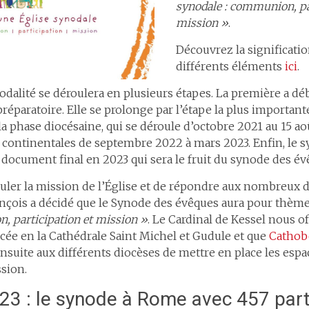
synodale : communion, pa
mission »
.
Découvrez la significatio
différents éléments
ici
.
odalité se déroulera en plusieurs étapes. La première a d
réparatoire. Elle se prolonge par l’étape la plus important
e la phase diocésaine, qui se déroule d’octobre 2021 au 15 a
 continentales de septembre 2022 à mars 2023. Enfin, le s
u document final en 2023 qui sera le fruit du synode des év
imuler la mission de l’Église et de répondre aux nombreux 
ançois a décidé que le Synode des évêques aura pour thème
, participation et mission »
. Le Cardinal de Kessel nous of
ée en la Cathédrale Saint Michel et Gudule et que
Cathob
suite aux différents diocèses de mettre en place les espac
sion.
23 : le synode à Rome avec 457 part