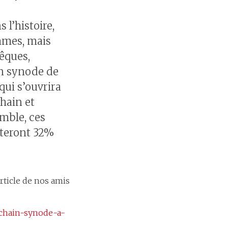
 l’histoire,
mmes, mais
êques,
in synode de
 qui s’ouvrira
hain et
emble, ces
teront 32%
rticle de nos amis
rochain-synode-a-