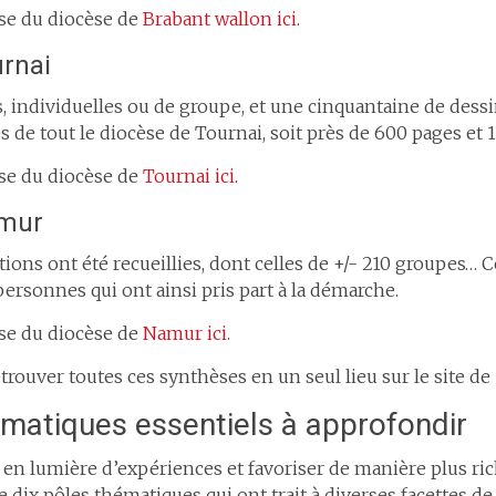
se du diocèse de
Brabant wallon ici
.
urnai
, individuelles ou de groupe, et une cinquantaine de dess
s de tout le diocèse de Tournai, soit près de 600 pages et 1
se du diocèse de
Tournai ici
.
amur
ions ont été recueillies, dont celles de +/- 210 groupes… C
ersonnes qui ont ainsi pris part à la démarche.
se du diocèse de
Namur ici
.
trouver toutes ces synthèses en un seul lieu sur le site de
ématiques essentiels à approfondir
e en lumière d’expériences et favoriser de manière plus ric
 dix pôles thématiques qui ont trait à diverses facettes de