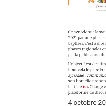
Ce synode sur la syn
2021 par une phase p
baptisés, c’est à dir
phases régionales et
par la publication d
L’objectif est de st
Pour cela le pape Fr
synodale : communion
son homélie prononc
l’article
ici
.
Charge en
plateforme de discus
4 octobre 20