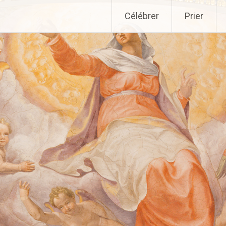
Aller
Célébrer
Prier
au
contenu
principal