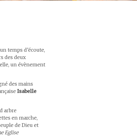
 un temps d’écoute,
rs des deux
selle, un évènement
gné des mains
ançaise
Isabelle
d arbre
ettes en marche,
peuple de Dieu et
e Eglise