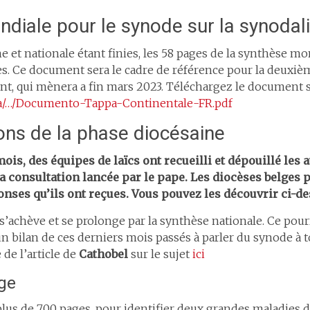
diale pour le synode sur la synodali
e et nationale étant finies, les 58 pages de la synthèse mo
s. Ce document sera le cadre de référence pour la deuxiè
t, qui mènera a fin mars 2023. Téléchargez le document su
va/…/Documento-Tappa-Continentale-FR.pdf
ons de la phase diocésaine
is, des équipes de laïcs ont recueilli et dépouillé les 
 la consultation lancée par le pape. Les diocèses belges
onses qu’ils ont reçues. Vous pouvez les découvrir ci-d
s’achève et se prolonge par la synthèse nationale. Ce pourr
 bilan de ces derniers mois passés à parler du synode à t
 de l’article de
Cathobel
sur le sujet
ici
ge
plus de 700 pages, pour identifier deux grandes maladies do