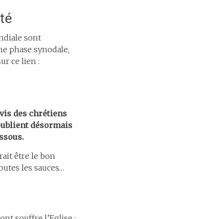
té
ndiale sont
me phase synodale,
r ce lien :
avis des chrétiens
 publient désormais
essous.
ait être le bon
outes les sauces…
nt souffre l’Eglise :