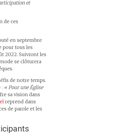
rticipation et
n de ces
ébuté en septembre
e pour tous les
oût 2022. Suivront les
ynode se clôturera
êques.
défis de notre temps.
 :
« Pour une Église
fre sa vision dans
el
reprend dans
es de parole et les
icipants