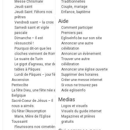
Messe Chrismale
Traditionnelles
Jeudi saint
Couple, mariage
Jeudi Saint: Fêtons nos
Enfance, baptême
prêtres
Aide
Vendredi saint – la croix
Samedi saint et vigile
Comment participer
pascale
Premiers pas
Dimanche – Il est
EgliseInfo.be sur son site
réssuscité !
Annoncer une autre
Pourquoi dit-on que les
célébration
cloches viennent de Rome ?
Annoncer un évènement
Le suaire de Turin
Trouver une autre
Le gigot d’agneau, star des
célébration
tables à Pâques
Annoncer une église ouverte
Lundi de Pâques – jour férié
Supprimer des horaires
Ascension
Créer une messe internet
Pentecôte
Si vous ne trouvez pas
La fête Dieu, une fête née en
Aide egliseinfo
Belgique
Medias
Sacré-Coeur de Jésus – Il
nous a aimés.
Logos et visuels
Où fêter l’Assomption
Visuels du guide internet
Marie, Mère de l’Eglise
Magazines et prières
Toussaint
gratuits
Fleurissons nos cimetières