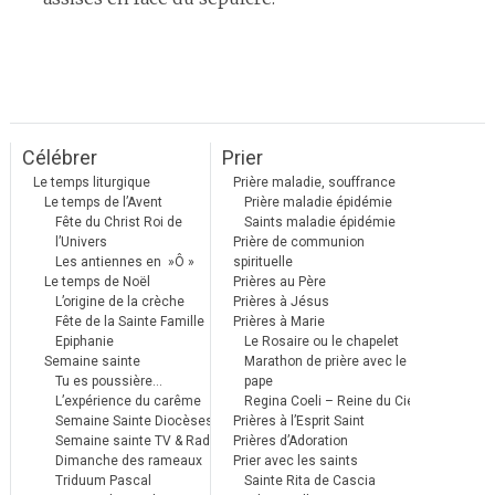
Célébrer
Prier
Le temps liturgique
Prière maladie, souffrance
Le temps de l’Avent
Prière maladie épidémie
Fête du Christ Roi de
Saints maladie épidémie
l’Univers
Prière de communion
Les antiennes en »Ô »
spirituelle
Le temps de Noël
Prières au Père
L’origine de la crèche
Prières à Jésus
Fête de la Sainte Famille
Prières à Marie
Epiphanie
Le Rosaire ou le chapelet
Semaine sainte
Marathon de prière avec le
Tu es poussière…
pape
L’expérience du carême
Regina Coeli – Reine du Ciel
Semaine Sainte Diocèses
Prières à l’Esprit Saint
Semaine sainte TV & Radio
Prières d’Adoration
Dimanche des rameaux
Prier avec les saints
Triduum Pascal
Sainte Rita de Cascia