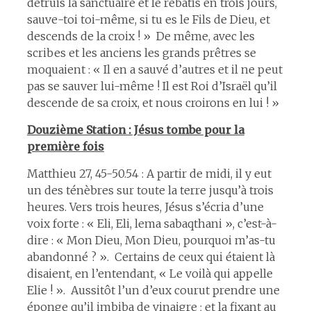
détruis la sanctuaire et le rebâtis en trois jours,
sauve-toi toi-même, si tu es le Fils de Dieu, et
descends de la croix ! » De même, avec les
scribes et les anciens les grands prêtres se
moquaient : « Il en a sauvé d’autres et il ne peut
pas se sauver lui-même ! Il est Roi d’Israël qu’il
descende de sa croix, et nous croirons en lui ! »
Douzième Station : Jésus tombe pour la
première fois
Matthieu 27, 45-50.54 : A partir de midi, il y eut
un des ténèbres sur toute la terre jusqu’à trois
heures. Vers trois heures, Jésus s’écria d’une
voix forte : « Eli, Eli, lema sabaqthani », c’est-à-
dire : « Mon Dieu, Mon Dieu, pourquoi m’as-tu
abandonné ? ». Certains de ceux qui étaient là
disaient, en l’entendant, « Le voilà qui appelle
Elie ! ». Aussitôt l’un d’eux courut prendre une
éponge qu’il imbiba de vinaigre ; et la fixant au