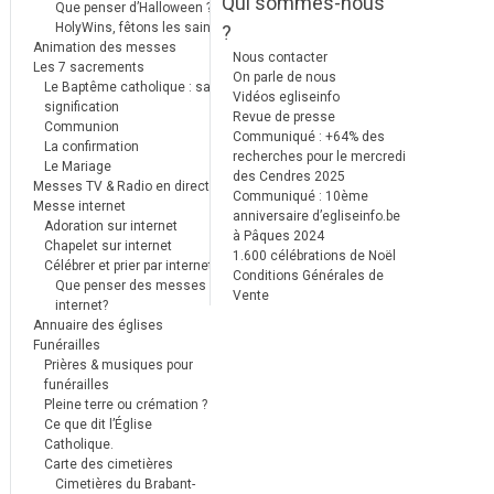
Qui sommes-nous
Que penser d’Halloween ?
HolyWins, fêtons les saints !
?
Animation des messes
Nous contacter
Les 7 sacrements
On parle de nous
Le Baptême catholique : sa
Vidéos egliseinfo
signification
Revue de presse
Communion
Communiqué : +64% des
La confirmation
recherches pour le mercredi
Le Mariage
des Cendres 2025
Messes TV & Radio en direct
Communiqué : 10ème
Messe internet
anniversaire d’egliseinfo.be
Adoration sur internet
à Pâques 2024
Chapelet sur internet
1.600 célébrations de Noël
Célébrer et prier par internet
Conditions Générales de
Que penser des messes
Vente
internet?
Annuaire des églises
Funérailles
Prières & musiques pour
funérailles
Pleine terre ou crémation ?
Ce que dit l’Église
Catholique.
Carte des cimetières
Cimetières du Brabant-