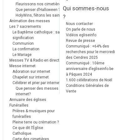
Fleurissons nos cimetières
Qui sommes-nous
Que penser d’Halloween ?
HolyWins, fêtons les saints !
?
Animation des messes
Nous contacter
Les 7 sacrements
On parle de nous
Le Baptême catholique : sa
Vidéos egliseinfo
signification
Revue de presse
Communion
Communiqué : +64% des
La confirmation
recherches pour le mercredi
Le Mariage
des Cendres 2025
Messes TV & Radio en direct
Communiqué : 10ème
Messe internet
anniversaire d’egliseinfo.be
Adoration sur internet
à Pâques 2024
Chapelet sur internet
1.600 célébrations de Noël
Célébrer et prier par internet
Conditions Générales de
Que penser des messes
Vente
internet?
Annuaire des églises
Funérailles
Prières & musiques pour
funérailles
Pleine terre ou crémation ?
Ce que dit l’Église
Catholique.
Carte des cimetières