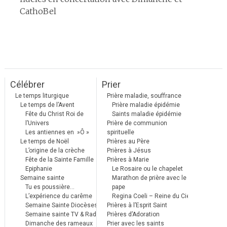
CathoBel
Célébrer
Prier
Le temps liturgique
Prière maladie, souffrance
Le temps de l’Avent
Prière maladie épidémie
Fête du Christ Roi de
Saints maladie épidémie
l’Univers
Prière de communion
Les antiennes en »Ô »
spirituelle
Le temps de Noël
Prières au Père
L’origine de la crèche
Prières à Jésus
Fête de la Sainte Famille
Prières à Marie
Epiphanie
Le Rosaire ou le chapelet
Semaine sainte
Marathon de prière avec le
Tu es poussière…
pape
L’expérience du carême
Regina Coeli – Reine du Ciel
Semaine Sainte Diocèses
Prières à l’Esprit Saint
Semaine sainte TV & Radio
Prières d’Adoration
Dimanche des rameaux
Prier avec les saints