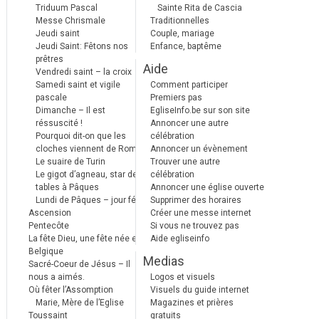
Triduum Pascal
Sainte Rita de Cascia
Messe Chrismale
Traditionnelles
Jeudi saint
Couple, mariage
Jeudi Saint: Fêtons nos
Enfance, baptême
prêtres
Aide
Vendredi saint – la croix
Samedi saint et vigile
Comment participer
pascale
Premiers pas
Dimanche – Il est
EgliseInfo.be sur son site
réssuscité !
Annoncer une autre
Pourquoi dit-on que les
célébration
cloches viennent de Rome ?
Annoncer un évènement
Le suaire de Turin
Trouver une autre
Le gigot d’agneau, star des
célébration
tables à Pâques
Annoncer une église ouverte
Lundi de Pâques – jour férié
Supprimer des horaires
Ascension
Créer une messe internet
Pentecôte
Si vous ne trouvez pas
La fête Dieu, une fête née en
Aide egliseinfo
Belgique
Medias
Sacré-Coeur de Jésus – Il
nous a aimés.
Logos et visuels
Où fêter l’Assomption
Visuels du guide internet
Marie, Mère de l’Eglise
Magazines et prières
Toussaint
gratuits