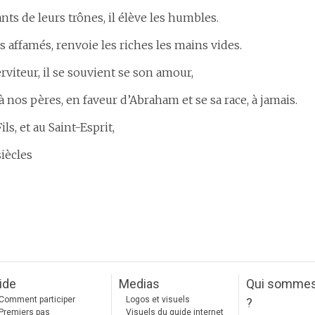
ants de leurs trônes, il élève les humbles.
s affamés, renvoie les riches les mains vides.
erviteur, il se souvient se son amour,
à nos pères, en faveur d’Abraham et se sa race, à jamais.
ils, et au Saint-Esprit,
siècles
ide
Medias
Qui somme
Comment participer
Logos et visuels
?
Premiers pas
Visuels du guide internet