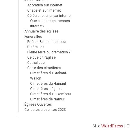
Messe internet
Adoration sur internet
Chapelet sur internet
Célébrer et prier par internet
Que penser des messes
internet?
Annuaire des églises
Funérailles
Prières & musiques pour
funérailles
Pleine terre ou crémation ?
Ce que dit l’Église
Catholique.
Carte des cimetières
Cimetières du Brabant-
Wallon
Cimetières du Hainaut
Cimetières Liégeois
Cimetières du Luxembourg
Cimetières de Namur
Églises Ouvertes
Collectes prescrites 2023
Site
WordPress
|
T