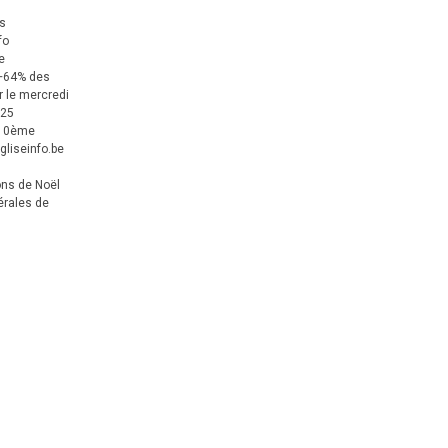
us
fo
e
+64% des
 le mercredi
025
 10ème
gliseinfo.be
ons de Noël
érales de