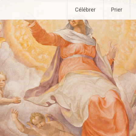
Aller
Célébrer
Prier
au
contenu
principal