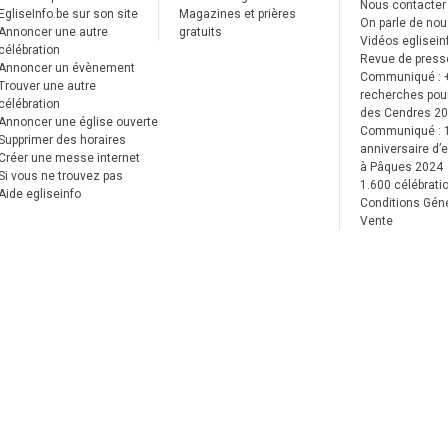
Nous contacter
EgliseInfo.be sur son site
Magazines et prières
On parle de no
Annoncer une autre
gratuits
Vidéos eglisein
célébration
Revue de press
Annoncer un évènement
Communiqué : 
Trouver une autre
recherches pour
célébration
des Cendres 2
Annoncer une église ouverte
Communiqué :
Supprimer des horaires
anniversaire d’e
Créer une messe internet
à Pâques 2024
Si vous ne trouvez pas
1.600 célébrati
Aide egliseinfo
Conditions Gén
Vente