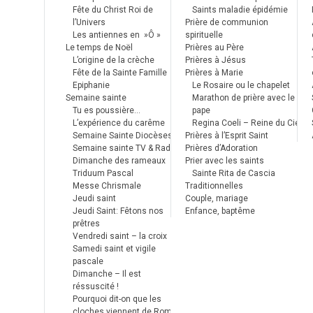
Fête du Christ Roi de
Saints maladie épidémie
l’Univers
Prière de communion
Les antiennes en »Ô »
spirituelle
Le temps de Noël
Prières au Père
L’origine de la crèche
Prières à Jésus
Fête de la Sainte Famille
Prières à Marie
Epiphanie
Le Rosaire ou le chapelet
Semaine sainte
Marathon de prière avec le
Tu es poussière…
pape
L’expérience du carême
Regina Coeli – Reine du Ciel
Semaine Sainte Diocèses
Prières à l’Esprit Saint
Semaine sainte TV & Radio
Prières d’Adoration
Dimanche des rameaux
Prier avec les saints
Triduum Pascal
Sainte Rita de Cascia
Messe Chrismale
Traditionnelles
Jeudi saint
Couple, mariage
Jeudi Saint: Fêtons nos
Enfance, baptême
prêtres
Vendredi saint – la croix
Samedi saint et vigile
pascale
Dimanche – Il est
réssuscité !
Pourquoi dit-on que les
cloches viennent de Rome ?