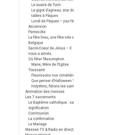
Le suaire de Turin
Le gigot d’agneau, star des
tables à Pâques
Lundi de Pâques – jour férié
Ascension
Pentecôte
La fête Dieu, une fête née en
Belgique
Sacré-Coeur de Jésus – Il
nous a aimés.
Où fêter l’Assomption
Marie, Mère de l’Eglise
Toussaint
Fleurissons nos cimetières
Que penser d’Halloween ?
HolyWins, fêtons les saints !
Animation des messes
Les 7 sacrements
Le Baptême catholique : sa
signification
Communion
La confirmation
Le Mariage
Messes TV & Radio en direct