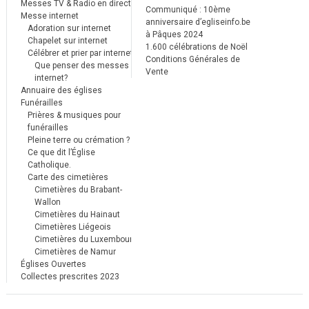
Messes TV & Radio en direct
Communiqué : 10ème
Messe internet
anniversaire d’egliseinfo.be
Adoration sur internet
à Pâques 2024
Chapelet sur internet
1.600 célébrations de Noël
Célébrer et prier par internet
Conditions Générales de
Que penser des messes
Vente
internet?
Annuaire des églises
Funérailles
Prières & musiques pour
funérailles
Pleine terre ou crémation ?
Ce que dit l’Église
Catholique.
Carte des cimetières
Cimetières du Brabant-
Wallon
Cimetières du Hainaut
Cimetières Liégeois
Cimetières du Luxembourg
Cimetières de Namur
Églises Ouvertes
Collectes prescrites 2023