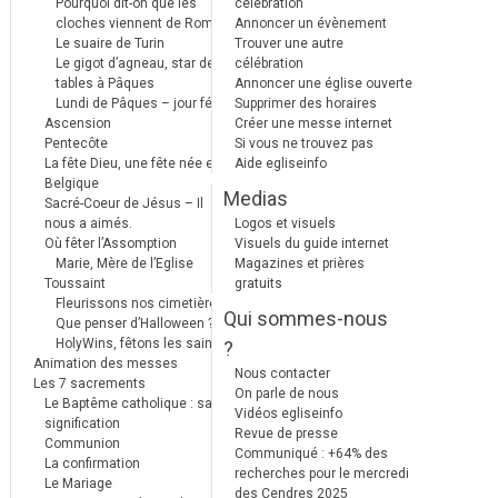
Pourquoi dit-on que les
célébration
cloches viennent de Rome ?
Annoncer un évènement
Le suaire de Turin
Trouver une autre
Le gigot d’agneau, star des
célébration
tables à Pâques
Annoncer une église ouverte
Lundi de Pâques – jour férié
Supprimer des horaires
Ascension
Créer une messe internet
Pentecôte
Si vous ne trouvez pas
La fête Dieu, une fête née en
Aide egliseinfo
Belgique
Medias
Sacré-Coeur de Jésus – Il
nous a aimés.
Logos et visuels
Où fêter l’Assomption
Visuels du guide internet
Marie, Mère de l’Eglise
Magazines et prières
Toussaint
gratuits
Fleurissons nos cimetières
Qui sommes-nous
Que penser d’Halloween ?
HolyWins, fêtons les saints !
?
Animation des messes
Nous contacter
Les 7 sacrements
On parle de nous
Le Baptême catholique : sa
Vidéos egliseinfo
signification
Revue de presse
Communion
Communiqué : +64% des
La confirmation
recherches pour le mercredi
Le Mariage
des Cendres 2025