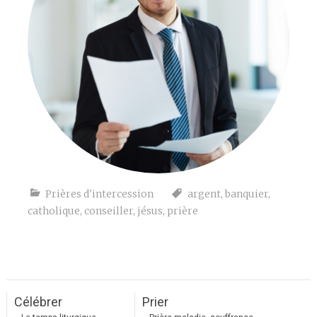
Prières d'intercession
argent
,
banquier
,
catholique
,
conseiller
,
jésus
,
prière
Célébrer
Prier