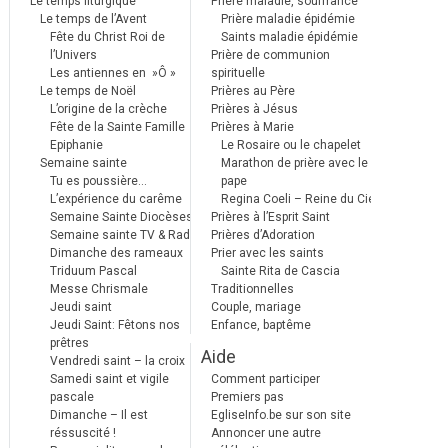
Le temps liturgique
Prière maladie, souffrance
Le temps de l’Avent
Prière maladie épidémie
Fête du Christ Roi de
Saints maladie épidémie
l’Univers
Prière de communion
Les antiennes en »Ô »
spirituelle
Le temps de Noël
Prières au Père
L’origine de la crèche
Prières à Jésus
Fête de la Sainte Famille
Prières à Marie
Epiphanie
Le Rosaire ou le chapelet
Semaine sainte
Marathon de prière avec le
Tu es poussière…
pape
L’expérience du carême
Regina Coeli – Reine du Ciel
Semaine Sainte Diocèses
Prières à l’Esprit Saint
Semaine sainte TV & Radio
Prières d’Adoration
Dimanche des rameaux
Prier avec les saints
Triduum Pascal
Sainte Rita de Cascia
Messe Chrismale
Traditionnelles
Jeudi saint
Couple, mariage
Jeudi Saint: Fêtons nos
Enfance, baptême
prêtres
Aide
Vendredi saint – la croix
Samedi saint et vigile
Comment participer
pascale
Premiers pas
Dimanche – Il est
EgliseInfo.be sur son site
réssuscité !
Annoncer une autre