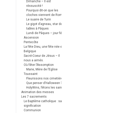
Dimanche – Il est
réssuscité !
Pourquoi dit-on que les
cloches viennent de Rome ?
Le suaire de Turin
Le gigot d’agneau, star des
tables à Pâques
Lundi de Pâques – jour férié
Ascension
Pentecôte
La fête Dieu, une fête née en
Belgique
Sacré-Coeur de Jésus – Il
nous a aimés.
Où fêter l’Assomption
Marie, Mère de l’Eglise
Toussaint
Fleurissons nos cimetières
Que penser d’Halloween ?
HolyWins, fêtons les saints !
Animation des messes
Les 7 sacrements
Le Baptême catholique : sa
signification
Communion