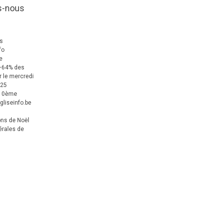
s-nous
us
fo
e
+64% des
 le mercredi
025
 10ème
gliseinfo.be
ons de Noël
érales de