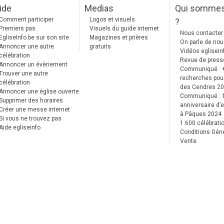
ide
Medias
Qui somme
Comment participer
Logos et visuels
?
Premiers pas
Visuels du guide internet
Nous contacter
EgliseInfo.be sur son site
Magazines et prières
On parle de no
Annoncer une autre
gratuits
Vidéos eglisein
célébration
Revue de press
Annoncer un évènement
Communiqué : 
Trouver une autre
recherches pour
célébration
des Cendres 2
Annoncer une église ouverte
Communiqué :
Supprimer des horaires
anniversaire d’e
Créer une messe internet
à Pâques 2024
Si vous ne trouvez pas
1.600 célébrati
Aide egliseinfo
Conditions Gén
Vente