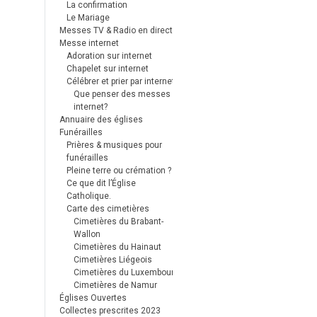
La confirmation
Le Mariage
Messes TV & Radio en direct
Messe internet
Adoration sur internet
Chapelet sur internet
Célébrer et prier par internet
Que penser des messes
internet?
Annuaire des églises
Funérailles
Prières & musiques pour
funérailles
Pleine terre ou crémation ?
Ce que dit l’Église
Catholique.
Carte des cimetières
Cimetières du Brabant-
Wallon
Cimetières du Hainaut
Cimetières Liégeois
Cimetières du Luxembourg
Cimetières de Namur
Églises Ouvertes
Collectes prescrites 2023