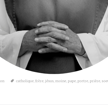
ion
catholique
,
frère
,
jésus
,
moine
,
pape
,
pretre
,
prière
,
soe