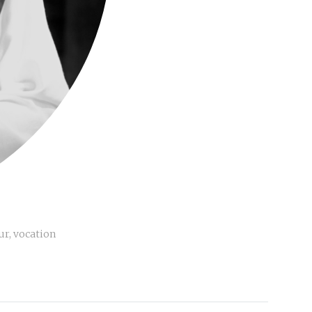
ur
,
vocation