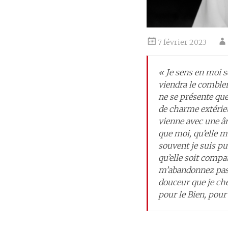
7 février 2023
« Je sens en moi se
viendra le combler.
ne se présente que 
de charme extérieur
vienne avec une âm
que moi, qu’elle m
souvent je suis pus
qu’elle soit compat
m’abandonnez pas, 
douceur que je che
pour le Bien, pour 