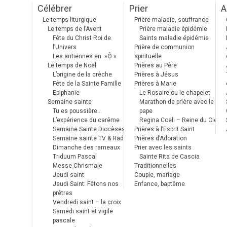
Célébrer
Prier
A
Le temps liturgique
Prière maladie, souffrance
Le temps de l’Avent
Prière maladie épidémie
Fête du Christ Roi de
Saints maladie épidémie
l’Univers
Prière de communion
Les antiennes en »Ô »
spirituelle
Le temps de Noël
Prières au Père
L’origine de la crèche
Prières à Jésus
Fête de la Sainte Famille
Prières à Marie
Epiphanie
Le Rosaire ou le chapelet
Semaine sainte
Marathon de prière avec le
Tu es poussière…
pape
L’expérience du carême
Regina Coeli – Reine du Ciel
Semaine Sainte Diocèses
Prières à l’Esprit Saint
Semaine sainte TV & Radio
Prières d’Adoration
Dimanche des rameaux
Prier avec les saints
Triduum Pascal
Sainte Rita de Cascia
Messe Chrismale
Traditionnelles
Jeudi saint
Couple, mariage
Jeudi Saint: Fêtons nos
Enfance, baptême
prêtres
Vendredi saint – la croix
Samedi saint et vigile
pascale