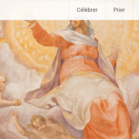
Aller
Célébrer
Prier
au
contenu
principal