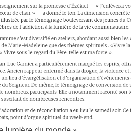
nseignement sur la promesse d’Ézékiel — « J’enlèverai vot
cœur de chair » — a donné le ton. La dimension concrète 
 illustrée par le témoignage bouleversant des jeunes du C
èbres de l’addiction à la lumière de la vie communautaire.
ramme s’est diversifié en ateliers, abordant aussi bien les
e de Marie-Madeleine que des thèmes spirituels : «Vivre la
« Vivre sous le regard du Père, telle est ma force ».
n-Luc Garnier a particulièrement marqué les esprits, offra
e. Ancien rappeur enfermé dans la drogue, la violence et le
, un lieu d’évangélisation et d’organisation d’événements 
ice du Seigneur. De même, le témoignage de conversion de
de nombreux participants. Elle a notamment raconté son t
et suscitant de nombreuses rencontres.
’adoration et de réconciliation a eu lieu le samedi soir. C
 paix, point d’orgue spirituel du week-end.
la lumière du monde »