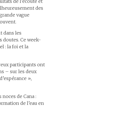
ltats de l’écoute et
 malheureusement des
e grande vague
couvent.
t dans les
es doutes. Ce week-
: la foi et la
eux participants ont
ns – sur les deux
 d’espérance »,
s noces de Cana :
ormation de l’eau en