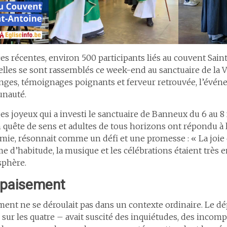
es récentes, environ 500 participants liés au couvent Sain
elles se sont rassemblés ce week-end au sanctuaire de la 
nges, témoignages poignants et ferveur retrouvée, l’évé
unauté.
ges joyeux qui a investi le sanctuaire de Banneux du 6 au 8
uête de sens et adultes de tous horizons ont répondu à l
émie, résonnait comme un défi et une promesse : « La joie 
e d’habitude, la musique et les célébrations étaient très e
osphère.
apaisement
nt ne se déroulait pas dans un contexte ordinaire. Le dé
– sur les quatre – avait suscité des inquiétudes, des inco