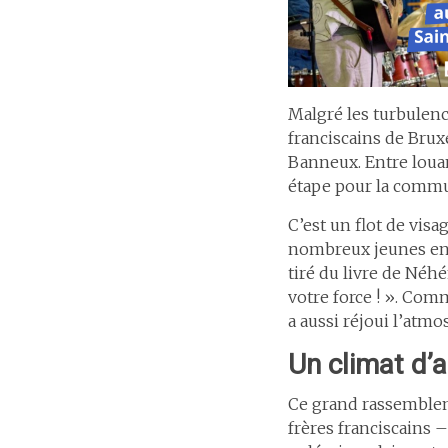
Malgré les turbulenc
franciscains de Brux
Banneux. Entre loua
étape pour la comm
C’est un flot de visa
nombreux jeunes en q
tiré du livre de Néh
votre force ! ». Comm
a aussi réjoui l’atm
Un climat d’
Ce grand rassembleme
frères franciscains 