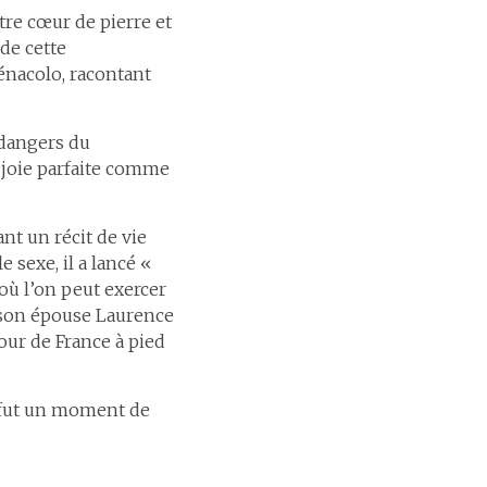
re cœur de pierre et
de cette
énacolo, racontant
 dangers du
 joie parfaite comme
nt un récit de vie
 sexe, il a lancé «
où l’on peut exercer
 son épouse Laurence
our de France à pied
e fut un moment de