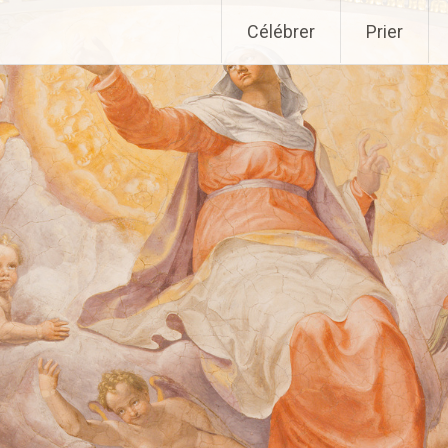
Aller
Célébrer
Prier
au
contenu
principal