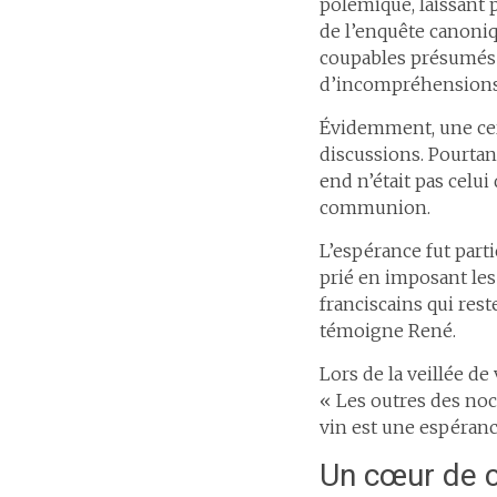
polémique, laissant 
de l’enquête canoniq
coupables présumés a
d’incompréhensions 
Évidemment, une certa
discussions. Pourtant
end n’était pas celui 
communion.
L’espérance fut par
prié en imposant les
franciscains qui rest
témoigne René.
Lors de la veillée d
« Les outres des noc
vin est une espéranc
Un cœur de c