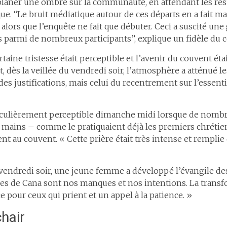
planer une ombre sur la communauté, en attendant les résu
ue. “Le bruit médiatique autour de ces départs en a fait
lors que l’enquête ne fait que débuter. Ceci a suscité un
parmi de nombreux participants”, explique un fidèle du 
ine tristesse était perceptible et l’avenir du couvent étai
, dès la veillée du vendredi soir, l’atmosphère a atténué l
des justifications, mais celui du recentrement sur l’essentiel 
ticulièrement perceptible dimanche midi lorsque de nombr
 mains – comme le pratiquaient déjà les premiers chrétie
ent au couvent. « Cette prière était très intense et remplie
e vendredi soir, une jeune femme a développé l’évangile de
es de Cana sont nos manques et nos intentions. La transf
e pour ceux qui prient et un appel à la patience. »
hair